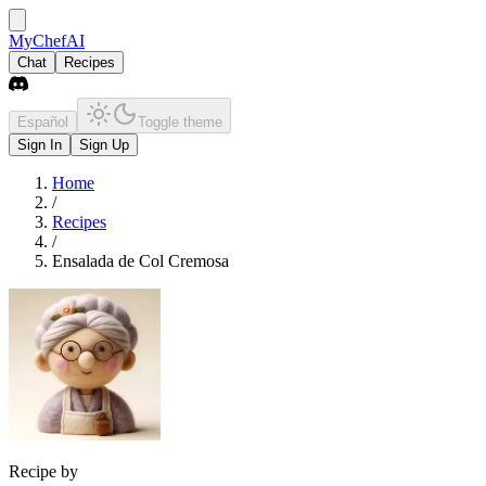
MyChefAI
Chat
Recipes
Español
Toggle theme
Sign In
Sign Up
Home
/
Recipes
/
Ensalada de Col Cremosa
Recipe by