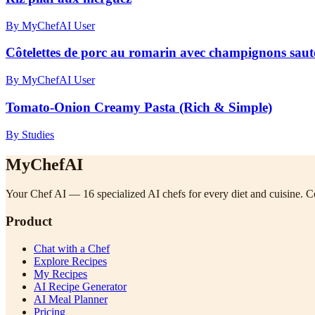
By MyChefAI User
Côtelettes de porc au romarin avec champignons sautés
By MyChefAI User
Tomato-Onion Creamy Pasta (Rich & Simple)
By Studies
MyChefAI
Your Chef AI — 16 specialized AI chefs for every diet and cuisine. Co
Product
Chat with a Chef
Explore Recipes
My Recipes
AI Recipe Generator
AI Meal Planner
Pricing