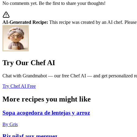
No comments yet. Be the first to share your thoughts!
AI-Generated Recipe:
This recipe was created by an AI chef. Please
Try Our Chef AI
Chat with Grandmabot — our free Chef AI — and get personalized reci
Try Chef AI Free
More recipes you might like
Sopa acogedora de lentejas y arroz
By Gris
Riz pilaf aux merguez