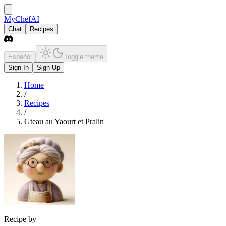
MyChefAI
Chat
Recipes
Español
Toggle theme
Sign In
Sign Up
Home
/
Recipes
/
Gteau au Yaourt et Pralin
Recipe by