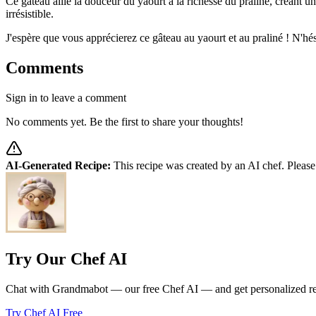
Ce gâteau allie la douceur du yaourt à la richesse du praliné, créant u
irrésistible.
J'espère que vous apprécierez ce gâteau au yaourt et au praliné ! N'hési
Comments
Sign in to leave a comment
No comments yet. Be the first to share your thoughts!
AI-Generated Recipe:
This recipe was created by an AI chef. Please
Try Our Chef AI
Chat with Grandmabot — our free Chef AI — and get personalized reci
Try Chef AI Free