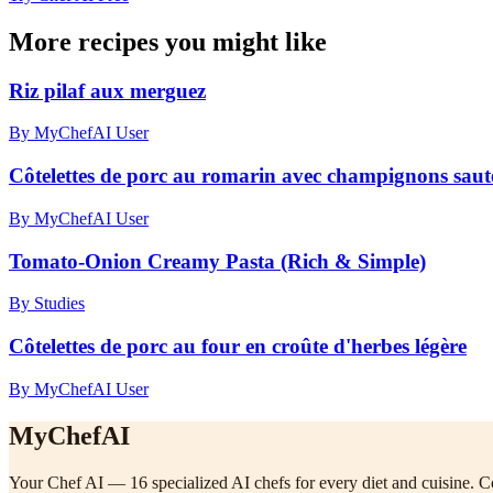
More recipes you might like
Riz pilaf aux merguez
By MyChefAI User
Côtelettes de porc au romarin avec champignons sautés
By MyChefAI User
Tomato-Onion Creamy Pasta (Rich & Simple)
By Studies
Côtelettes de porc au four en croûte d'herbes légère
By MyChefAI User
MyChefAI
Your Chef AI — 16 specialized AI chefs for every diet and cuisine. Co