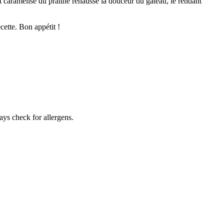
nt caramelisé du praliné rehausse la douceur du gâteau, le rendant
cette. Bon appétit !
ays check for allergens.