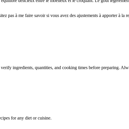
n équilibre délicieux entre le moelleux et le croquant. Le goût légèreme
tez pas à me faire savoir si vous avez des ajustements à apporter à la re
 verify ingredients, quantities, and cooking times before preparing. Alw
pes for any diet or cuisine.