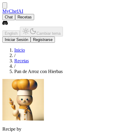
MyChefAI
Chat
Recetas
English
Cambiar tema
Iniciar Sesión
Registrarse
Inicio
/
Recetas
/
Pan de Arroz con Hierbas
Recipe by