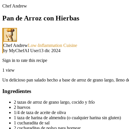
Chef Andrew
Pan de Arroz con Hierbas
Chef Andrew
Low-Inflammation Cuisine
by
MyChefAI User
13 dic 2024
Sign in to rate this recipe
1
view
Un delicioso pan salado hecho a base de arroz de grano largo, lleno de
Ingredientes
2 tazas de arroz de grano largo, cocido y frío
2 huevos
1/4 de taza de aceite de oliva
1 taza de harina de almendra (o cualquier harina sin gluten)
1 cucharadita de sal
2 cucharaditas de polvo para hornear