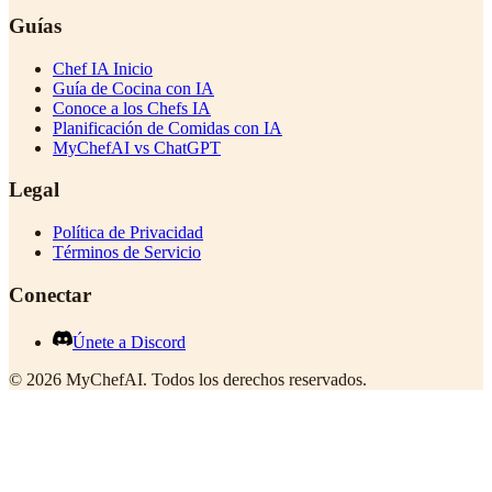
Guías
Chef IA Inicio
Guía de Cocina con IA
Conoce a los Chefs IA
Planificación de Comidas con IA
MyChefAI vs ChatGPT
Legal
Política de Privacidad
Términos de Servicio
Conectar
Únete a Discord
©
2026
MyChefAI
.
Todos los derechos reservados.