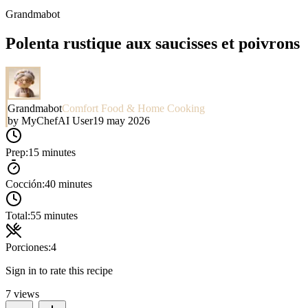
Grandmabot
Polenta rustique aux saucisses et poivrons
Grandmabot
Comfort Food & Home Cooking
by
MyChefAI User
19 may 2026
Prep:
15 minutes
Cocción:
40 minutes
Total:
55 minutes
Porciones:
4
Sign in to rate this recipe
7
views