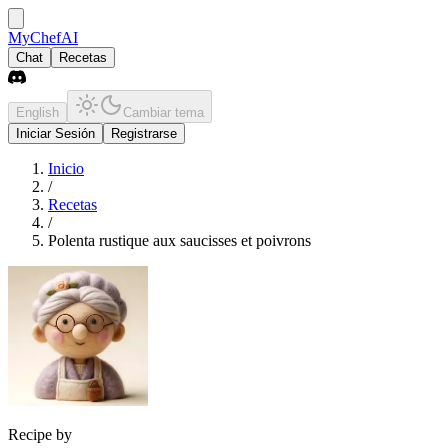
MyChefAI
Chat
Recetas
English
Cambiar tema
Iniciar Sesión
Registrarse
Inicio
/
Recetas
/
Polenta rustique aux saucisses et poivrons
Recipe by