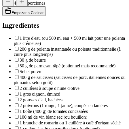
4
porciones
Empezar a Cocinar
Ingredientes
1 litre d'eau (ou 500 ml eau + 500 ml lait pour une polenta
plus crémeuse)
200 g de polenta instantanée ou polenta traditionnelle (à
cuire plus longtemps)
30 g de beurre
50 g de parmesan râpé (optionnel mais recommandé)
Sel et poivre
400 g de saucisses (saucisses de porc, italiennes douces ou
piquantes selon goût)
2 cuillères à soupe d'huile d'olive
1 gros oignon, émincé
2 gousses d'ail, hachées
2 poivrons (1 rouge, 1 jaune), coupés en lanières
1 boîte (400 g) de tomates concassées
100 ml de vin blanc sec (ou bouillon)
1 branche de romarin ou 1 cuillère à café d'origan séché
1 cuillère à café de paprika doux (optionnel)