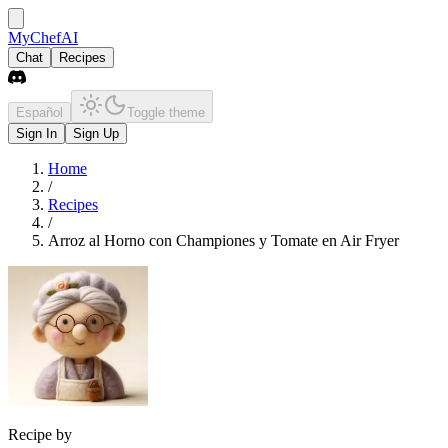
MyChefAI
Chat
Recipes
Español
Toggle theme
Sign In
Sign Up
Home
/
Recipes
/
Arroz al Horno con Championes y Tomate en Air Fryer
Recipe by