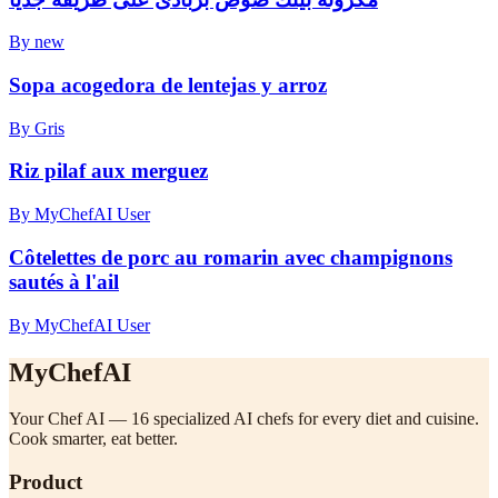
By new
Sopa acogedora de lentejas y arroz
By Gris
Riz pilaf aux merguez
By MyChefAI User
Côtelettes de porc au romarin avec champignons
sautés à l'ail
By MyChefAI User
MyChefAI
Your Chef AI — 16 specialized AI chefs for every diet and cuisine.
Cook smarter, eat better.
Product