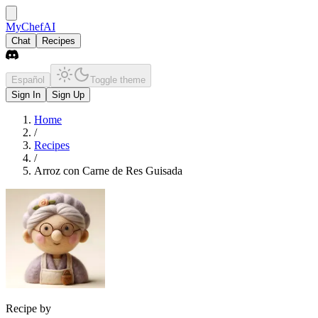
MyChefAI
Chat
Recipes
Español
Toggle theme
Sign In
Sign Up
Home
/
Recipes
/
Arroz con Carne de Res Guisada
Recipe by