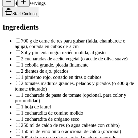
4
servings
Start Cooking
Ingredients
700 g de carne de res para guisar (falda, chambarete o
aguja), cortada en cubos de 3 cm
Sal y pimienta negra recién molida, al gusto
2 cucharadas de aceite vegetal (o aceite de oliva suave)
1 cebolla grande, picada finamente
2 dientes de ajo, picados
1 pimiento rojo, cortado en tiras o cubitos
2 tomates maduros grandes, pelados y picados (o 400 g de
tomate triturado)
1 cucharada de pasta de tomate (opcional, para color y
profundidad)
1 hoja de laurel
1 cucharadita de comino molido
1 cucharadita de orégano seco
250 ml de caldo de res (o agua caliente con cubito)
150 ml de vino tinto o adicional de caldo (opcional)
300 g de arroz de grano largo, lavado y escurrido