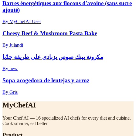
Barres énergétiques aux flocons d'avoine (sans sucre
ajouté)
By MyChefAI User
Cheesy Beef & Mushroom Pasta Bake
By Julandi
مكرونة بينك صوص بزبادى على طريقة جدّيا
By new
Sopa acogedora de lentejas y arroz
By Gris
MyChefAI
Your Chef AI — 16 specialized AI chefs for every diet and cuisine.
Cook smarter, eat better.
Product