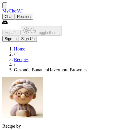
MyChefAI
Chat
Recipes
Español
Toggle theme
Sign In
Sign Up
Home
/
Recipes
/
Gezonde BananenHavermout Brownies
Recipe by