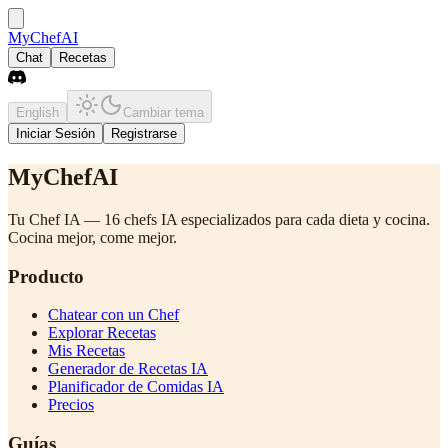
MyChefAI
Chat
Recetas
English
Cambiar tema
Iniciar Sesión
Registrarse
MyChefAI
Tu Chef IA — 16 chefs IA especializados para cada dieta y cocina.
Cocina mejor, come mejor.
Producto
Chatear con un Chef
Explorar Recetas
Mis Recetas
Generador de Recetas IA
Planificador de Comidas IA
Precios
Guías