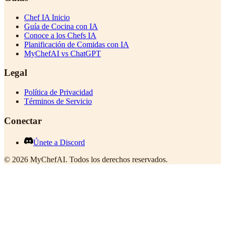
Chef IA Inicio
Guía de Cocina con IA
Conoce a los Chefs IA
Planificación de Comidas con IA
MyChefAI vs ChatGPT
Legal
Política de Privacidad
Términos de Servicio
Conectar
Únete a Discord
©
2026
MyChefAI
.
Todos los derechos reservados.