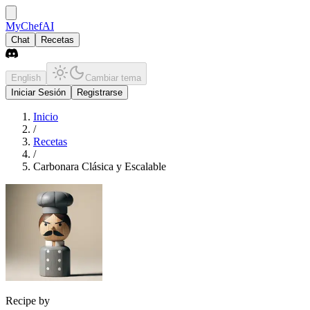
MyChefAI
Chat
Recetas
English
Cambiar tema
Iniciar Sesión
Registrarse
Inicio
/
Recetas
/
Carbonara Clásica y Escalable
Recipe by