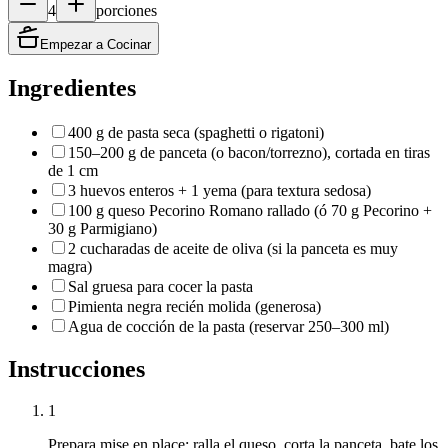
4
porciones
Empezar a Cocinar
Ingredientes
400 g de pasta seca (spaghetti o rigatoni)
150–200 g de panceta (o bacon/torrezno), cortada en tiras
de 1 cm
3 huevos enteros + 1 yema (para textura sedosa)
100 g queso Pecorino Romano rallado (ó 70 g Pecorino +
30 g Parmigiano)
2 cucharadas de aceite de oliva (si la panceta es muy
magra)
Sal gruesa para cocer la pasta
Pimienta negra recién molida (generosa)
Agua de cocción de la pasta (reservar 250–300 ml)
Instrucciones
1
Prepara mise en place: ralla el queso, corta la panceta, bate los