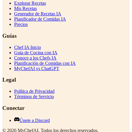
Explorar Recetas
Mis Recetas
Generador de Recetas IA
Planificador de Comidas IA
Precios
Guías
Chef IA Inicio
Guía de Cocina con IA
Conoce a los Chefs IA
Planificación de Comidas con IA
MyChefAI vs ChatGPT
Legal
Política de Privacidad
Términos de Servicio
Conectar
Únete a Discord
©
2026
MyChefAI
.
Todos los derechos reservados.