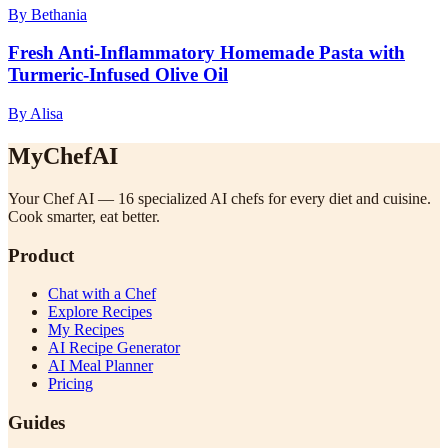
By Bethania
Fresh Anti-Inflammatory Homemade Pasta with
Turmeric-Infused Olive Oil
By Alisa
MyChefAI
Your Chef AI — 16 specialized AI chefs for every diet and cuisine.
Cook smarter, eat better.
Product
Chat with a Chef
Explore Recipes
My Recipes
AI Recipe Generator
AI Meal Planner
Pricing
Guides