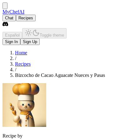
MyChefAI
Chat
Recipes
Español
Toggle theme
Sign In
Sign Up
Home
/
Recipes
/
Bizcocho de Cacao Aguacate Nueces y Pasas
Recipe by