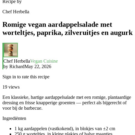
Recipe by
Chef Herbella
Romige vegan aardappelsalade met
worteltjes, paprika, zilveruitjes en augurk
Chef Herbella
Vegan Cuisine
by
Richard
May 22, 2026
Sign in to rate this recipe
19
views
Een klassieke, hartige aardappelsalade met een romige, plantaardige
dressing en frisse knapperige groenten — perfect als bijgerecht of
voor bij de barbecue.
Ingrediënten
1 kg aardappelen (vastkokend), in blokjes van ±2 cm
250 g worteltjes, in kleine plakjes of halve maantjes