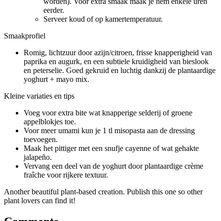
worden). Voor extra smaak maak je hem enkele uren
eerder.
Serveer koud of op kamertemperatuur.
Smaakprofiel
Romig, lichtzuur door azijn/citroen, frisse knapperigheid van
paprika en augurk, en een subtiele kruidigheid van bieslook
en peterselie. Goed gekruid en luchtig dankzij de plantaardige
yoghurt + mayo mix.
Kleine variaties en tips
Voeg voor extra bite wat knapperige selderij of groene
appelblokjes toe.
Voor meer umami kun je 1 tl misopasta aan de dressing
toevoegen.
Maak het pittiger met een snufje cayenne of wat gehakte
jalapeño.
Vervang een deel van de yoghurt door plantaardige crème
fraîche voor rijkere textuur.
Another beautiful plant-based creation. Publish this one so other
plant lovers can find it!