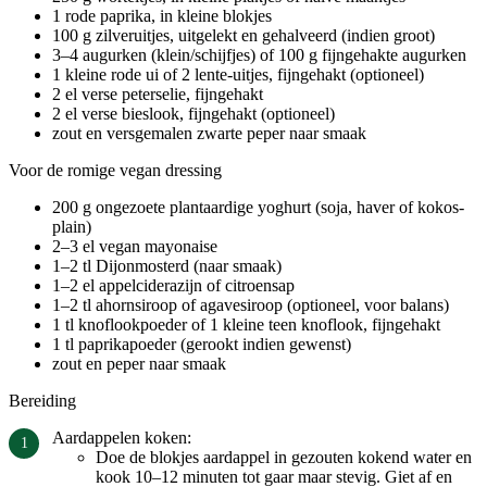
1 rode paprika, in kleine blokjes
100 g zilveruitjes, uitgelekt en gehalveerd (indien groot)
3–4 augurken (klein/schijfjes) of 100 g fijngehakte augurken
1 kleine rode ui of 2 lente-uitjes, fijngehakt (optioneel)
2 el verse peterselie, fijngehakt
2 el verse bieslook, fijngehakt (optioneel)
zout en versgemalen zwarte peper naar smaak
Voor de romige vegan dressing
200 g ongezoete plantaardige yoghurt (soja, haver of kokos-
plain)
2–3 el vegan mayonaise
1–2 tl Dijonmosterd (naar smaak)
1–2 el appelciderazijn of citroensap
1–2 tl ahornsiroop of agavesiroop (optioneel, voor balans)
1 tl knoflookpoeder of 1 kleine teen knoflook, fijngehakt
1 tl paprikapoeder (gerookt indien gewenst)
zout en peper naar smaak
Bereiding
Aardappelen koken:
Doe de blokjes aardappel in gezouten kokend water en
kook 10–12 minuten tot gaar maar stevig. Giet af en