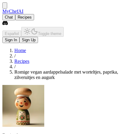
MyChefAI
Chat
Recipes
Español
Toggle theme
Sign In
Sign Up
Home
/
Recipes
/
Romige vegan aardappelsalade met worteltjes, paprika,
zilveruitjes en augurk