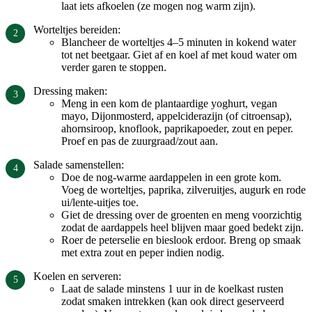
laat iets afkoelen (ze mogen nog warm zijn).
Worteltjes bereiden:
Blancheer de worteltjes 4–5 minuten in kokend water
tot net beetgaar. Giet af en koel af met koud water om
verder garen te stoppen.
Dressing maken:
Meng in een kom de plantaardige yoghurt, vegan
mayo, Dijonmosterd, appelciderazijn (of citroensap),
ahornsiroop, knoflook, paprikapoeder, zout en peper.
Proef en pas de zuurgraad/zout aan.
Salade samenstellen:
Doe de nog-warme aardappelen in een grote kom.
Voeg de worteltjes, paprika, zilveruitjes, augurk en rode
ui/lente-uitjes toe.
Giet de dressing over de groenten en meng voorzichtig
zodat de aardappels heel blijven maar goed bedekt zijn.
Roer de peterselie en bieslook erdoor. Breng op smaak
met extra zout en peper indien nodig.
Koelen en serveren:
Laat de salade minstens 1 uur in de koelkast rusten
zodat smaken intrekken (kan ook direct geserveerd