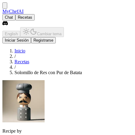
MyChefAI
Chat
Recetas
English
Cambiar tema
Iniciar Sesión
Registrarse
Inicio
/
Recetas
/
Solomillo de Res con Pur de Batata
Recipe by